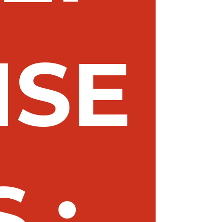
ISE
S :