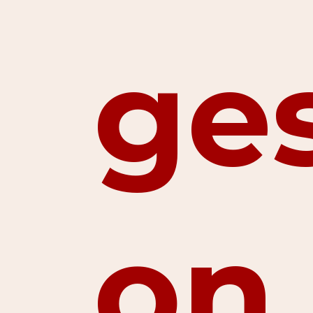
ges
on