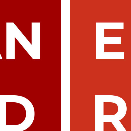
AN
E
ID
R