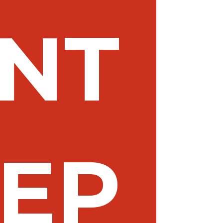
NT
EP