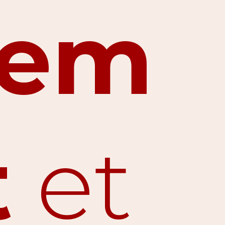
tem
t
et