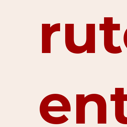
ru
en