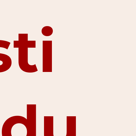
ti
 du