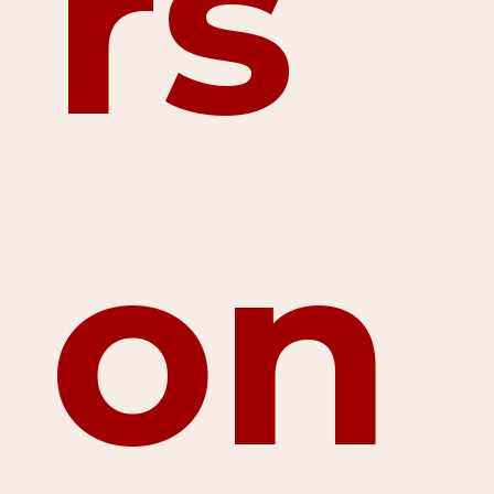
rs
on