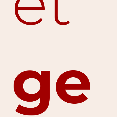
et
ge