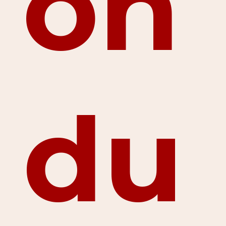
on
du