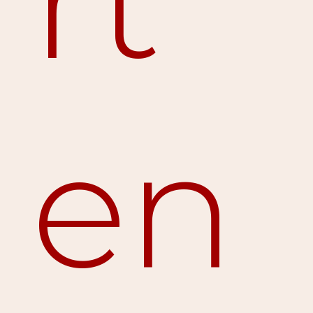
rt
en